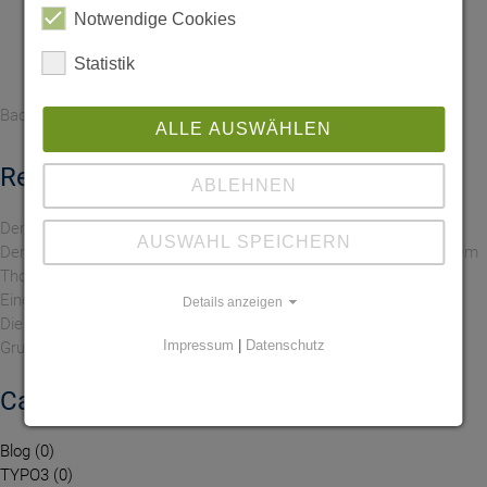
Notwendige Cookies
1
Statistik
Back to Archive
ALLE AUSWÄHLEN
Recent posts
ABLEHNEN
Demokratie lebt von Teilhabe
AUSWAHL SPEICHERN
Demokratie im Grünen: Dialoge im Mobilen Grünen Zimmer auf dem
Thomaskirchhof
Eine Führung durch das Kraftwerk Lippendorf
Details anzeigen
Die Rechte der Natur – hin zu einem ökologischen Grundgesetz
Impressum
|
Datenschutz
Grundgesetzdialoge im Mobilen Grünen Zimmer
Categories
Blog
0
TYPO3
0