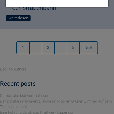
EU und Europawahl: das sagt Leipzig
in der Straßenbahn
weiterlesen
1
2
3
4
5
Next
Back to Authors
Recent posts
Demokratie lebt von Teilhabe
Demokratie im Grünen: Dialoge im Mobilen Grünen Zimmer auf dem
Thomaskirchhof
Eine Führung durch das Kraftwerk Lippendorf