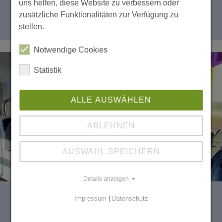
uns helfen, diese Website zu verbessern oder
zusätzliche Funktionalitäten zur Verfügung zu
weiterlesen
stellen.
Notwendige Cookies
Statistik
ALLE AUSWÄHLEN
ABLEHNEN
AUSWAHL SPEICHERN
Details anzeigen
Impressum
|
Datenschutz
Published
24.07.2024