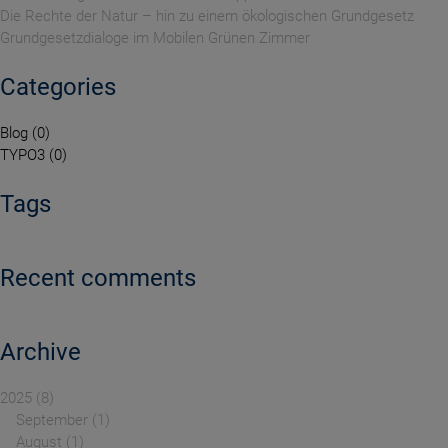
Die Rechte der Natur – hin zu einem ökologischen Grundgesetz
Grundgesetzdialoge im Mobilen Grünen Zimmer
Categories
Blog
0
TYPO3
0
Tags
Recent comments
Archive
2025
8
September
1
August
1