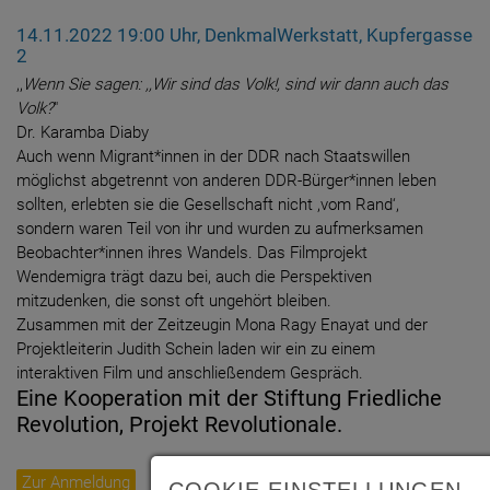
14.11.2022 19:00 Uhr, DenkmalWerkstatt, Kupfergasse
2
,,
Wenn Sie sagen: ,,Wir sind das Volk!, sind wir dann auch das
Volk?
"
Dr. Karamba Diaby
Auch wenn Migrant*innen in der DDR nach Staatswillen
möglichst abgetrennt von anderen DDR-Bürger*innen leben
sollten, erlebten sie die Gesellschaft nicht ,vom Rand‘,
sondern waren Teil von ihr und wurden zu aufmerksamen
Beobachter*innen ihres Wandels. Das Filmprojekt
Wendemigra trägt dazu bei, auch die Perspektiven
mitzudenken, die sonst oft ungehört bleiben.
Zusammen mit der Zeitzeugin Mona Ragy Enayat und der
Projektleiterin Judith Schein laden wir ein zu einem
interaktiven Film und anschließendem Gespräch.
Eine Kooperation mit der Stiftung Friedliche
Revolution, Projekt Revolutionale.
Zur Anmeldung
COOKIE EINSTELLUNGEN