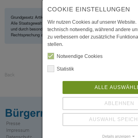
COOKIE EINSTELLUNGEN
Grundgesetz Artikel 20,2
Wir nutzen Cookies auf unserer Website. 
Alle Staatsgewalt geht vom Volke aus. Sie wird vom Volke in Wahlen
und durch besondere Organe der Gesetzgebung, der vollziehenden Gew
technisch notwendig, während andere uns
Rechtsprechung ausgeübt.
zu verbessern oder zusätzliche Funktiona
stellen.
Notwendige Cookies
Statistik
Back
ALLE AUSWÄHL
ABLEHNEN
AUSWAHL SPEIC
Presse
Impressum
Details anzeigen
Datenschutz