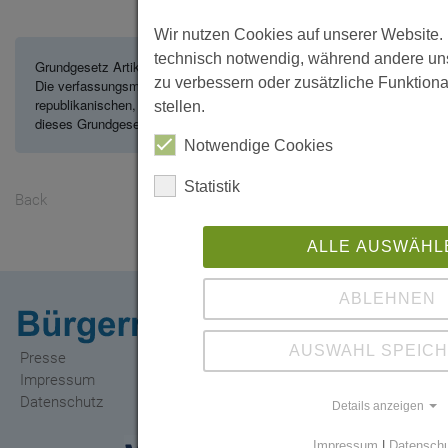
Wir nutzen Cookies auf unserer Website. 
technisch notwendig, während andere uns
Grundgesetz Artikel 28,1

zu verbessern oder zusätzliche Funktiona
Die verfassungsmäßige Ordnung in den Ländern muss den Grundsätzen
republikanischen, demokratischen und sozialen Rechtsstaates im Sinne
stellen.
dieses Grundgesetzes entsprechen. 
Notwendige Cookies
Statistik
Back
ALLE AUSWÄHL
ABLEHNEN
AUSWAHL SPEIC
Presse
Impressum
Datenschutz
Details anzeigen
Impressum
|
Datensch