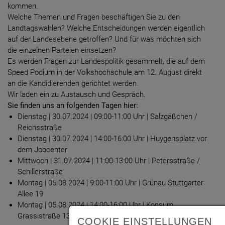
kommen.
Welche Themen und Fragen beschäftigen Sie zu den
Landtagswahlen? Welche Entscheidungen werden eigentlich
auf der Landesebene getroffen? Und für was möchten sich
die einzelnen Parteien einsetzen?
Es werden Fragen zur Landespolitik gesammelt, die auf dem
Speed Podium in der Volkshochschule am 12. August direkt
an die Kandidierenden gerichtet werden.
Wir laden ein zu Austausch und Gespräch.
Sie finden uns an folgenden Tagen hier:
Dienstag | 30.07.2024 | 09:00-11:00 Uhr | Salzgäßchen /
Reichsstraße
Dienstag | 30.07.2024 | 14:00-16:00 Uhr | Huygensplatz vor
dem Jobcenter
Mittwoch | 31.07.2024 | 11:00-13:00 Uhr | Petersstraße /
Schillerstraße
Montag | 05.08.2024 | 9:00-11:00 Uhr | Grünau Stuttgarter
Allee 19
Montag | 05.08.2024 | 14:00-16:00 Uhr | Konsum
Grassistraße 13
COOKIE EINSTELLUNGEN