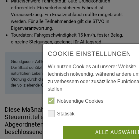
Mittelschwere Fahrradtour. Gute Grundkondition
erforderlich. Ein verkehrssicheres Fahrrad ist
Voraussetzung. Ein Ersatzschlauch sollte mitgebracht
werden. Für alle Teilnehmenden gilt die STVO in
Eigenverantwortung.
Tourdaten: Fahrgeschwindigkeit 15 km/h, fester Belag,
einzelne Steigungen, geeignet für Alltagsrad
COOKIE EINSTELLUNGEN
Grundgesetz Artikel 20a

Wir nutzen Cookies auf unserer Website. 
Der Staat schützt auch in Verantwortung für die künftigen Generationen 
natürlichen Lebensgrundlagen und die Tiere im Rahmen der verfassung
technisch notwendig, während andere uns
Ordnung durch die Gesetzgebung und nach Maßgabe von Gesetz und R
zu verbessern oder zusätzliche Funktiona
die vollziehende Gewalt und die Rechtsprechung.
stellen.
Notwendige Cookies
Diese Maßnahme wird mitfinanziert durch
Statistik
Steuermittel auf der Grundlage des von den
Abgeordneten des Sächsischen Landtags
beschlossenen Haushalts.
ALLE AUSWÄHL