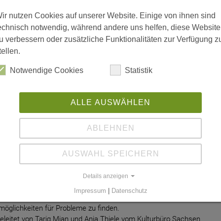
ir nutzen Cookies auf unserer Website. Einige von ihnen sind
echnisch notwendig, während andere uns helfen, diese Website
u verbessern oder zusätzliche Funktionalitäten zur Verfügung z
tellen.
Notwendige Cookies
Statistik
ie Krise!"] Ausfall
ALLE AUSWÄHLEN
ABLEHNEN
r Volkshochschule Leipzig
AUSWAHL SPEICHERN
enschen fragen sich, wie sie vieles bezahlen sollen. Das führt zu
und manchmal sogar Verzweiflung. Hängt das noch mit dem Krieg
Details anzeigen
r Energiekrise zusammen? Und wie kann man damit umgehen?
Impressum
|
Datenschutz
llen wir über Zusammenhänge diskutieren, unseren Unmut teilen
öglichkeiten für Probleme zu finden.
geleitet von Tariq Mian und Anja Thiele vom Kulturbüro Sachsen