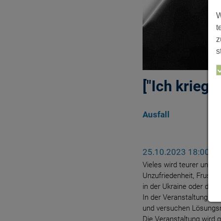
W
t
z
s
["Ich krieg d
Ausfall
25.10.2023 18:00 Uh
Vieles wird teurer und M
Unzufriedenheit, Frust 
in der Ukraine oder de
In der Veranstaltung wo
und versuchen Lösungsm
Die Veranstaltung wird 