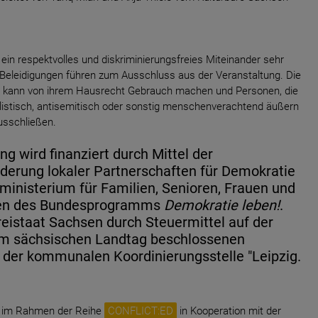
ein respektvolles und diskriminierungsfreies Miteinander sehr
 Beleidigungen führen zum Ausschluss aus der Veranstaltung. Die
g kann von ihrem Hausrecht Gebrauch machen und Personen, die
nalistisch, antisemitisch oder sonstig menschenverachtend äußern
usschließen.
g wird finanziert durch Mittel der
derung lokaler Partnerschaften für Demokratie
inisterium für Familien, Senioren, Frauen und
en des Bundesprogramms
Demokratie leben!
.
istaat Sachsen durch Steuermittel auf der
m sächsischen Landtag beschlossenen
 der kommunalen Koordinierungsstelle "Leipzig.
et im Rahmen der Reihe
CONFLICT:ED
in Kooperation mit der