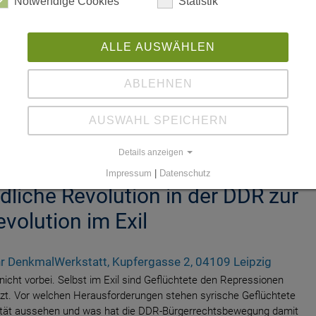
Notwendige Cookies
Statistik
ALLE AUSWÄHLEN
ABLEHNEN
AUSWAHL SPEICHERN
 Solidarität
Details anzeigen
Impressum
|
Datenschutz
dliche Revolution in der DDR zur
volution im Exil
r DenkmalWerkstatt, Kupfergasse 2, 04109 Leipzig
t nicht vorbei. Selbst im Exil sind Geflüchtete den Repressionen
zt. Vor welchen Herausforderungen stehen syrische Geflüchtete
rität aussehen und was hat die DDR-Bürgerrechtsbewegung damit