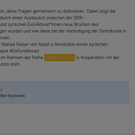
ein, diese Fragen gemeinsam zu diskutieren. Dabei zeigt die
wie durch einen Austausch zwischen der DDR-
d syrischen Exil-Aktivist*innen neue Brücken des
en wurden und wie diese bei der Verteidigung der Demokratie in
önnen.
Marisa Raiser von Adopt a Revolution sowie syrischen
pagne #DefundAssad
et im Rahmen der Reihe
CONFLICT:ED
in Kooperation mit der
ution statt.
1

eßen Asylrecht.