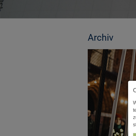
Archiv
MORE INFORMATION
W
t
z
s