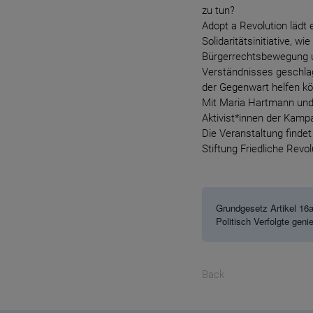
zu tun?
Adopt a Revolution lädt 
Solidaritätsinitiative, 
Bürgerrechtsbewegung un
Verständnisses geschlag
der Gegenwart helfen k
Mit Maria Hartmann und 
Aktivist*innen der Kam
Die Veranstaltung find
Stiftung Friedliche Revol
Grundgesetz Artikel 16a
Politisch Verfolgte geni
Back