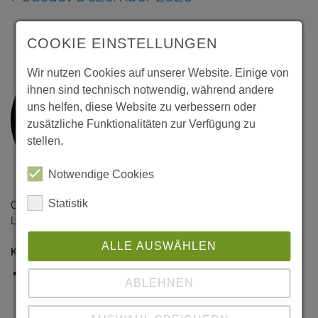
COOKIE EINSTELLUNGEN
Wir nutzen Cookies auf unserer Website. Einige von
ihnen sind technisch notwendig, während andere
uns helfen, diese Website zu verbessern oder
zusätzliche Funktionalitäten zur Verfügung zu
stellen.
Notwendige Cookies
Statistik
Christiane Carstensen ist in der Schnittstelle von Sprache,
Lernen und digitaler Transformation tätig.
ALLE AUSWÄHLEN
Kurzvita:
Christiane Carstensen verfügt über langjährige Erfahrung in
ABLEHNEN
der Bildungsarbeit, insbesondere an der Schnittstelle von
Sprache, Lernen und digitaler Transformation.