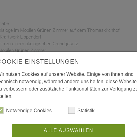
lhabe
Dialoge im Mobilen Grünen Zimmer auf dem Thomaskirchhof
Kraftwerk Lippendorf
hin zu einem ökologischen Grundgesetz
Mobilen Grünen Zimmer
COOKIE EINSTELLUNGEN
ir nutzen Cookies auf unserer Website. Einige von ihnen sind
echnisch notwendig, während andere uns helfen, diese Website
u verbessern oder zusätzliche Funktionalitäten zur Verfügung z
tellen.
Notwendige Cookies
Statistik
nts
ALLE AUSWÄHLEN