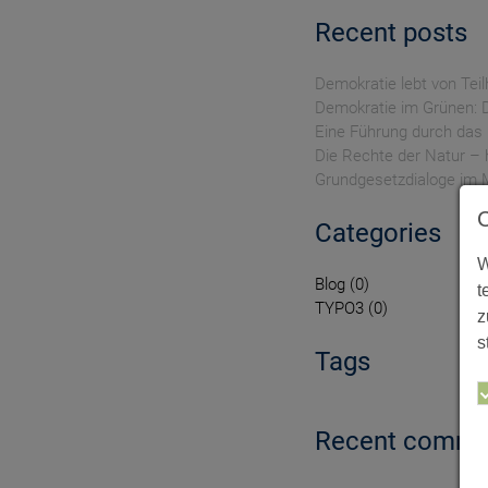
Recent posts
Demokratie lebt von Tei
Demokratie im Grünen: 
Eine Führung durch das 
Die Rechte der Natur – 
Grundgesetzdialoge im 
Categories
W
Blog
0
t
TYPO3
0
z
s
Tags
Recent comme