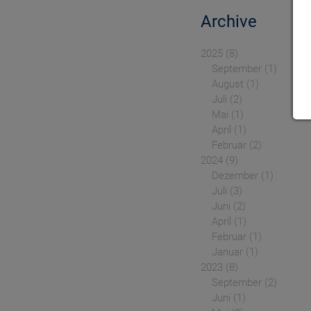
Archive
2025
8
September
1
August
1
Juli
2
Mai
1
April
1
Februar
2
2024
9
Dezember
1
Juli
3
Juni
2
April
1
Februar
1
Januar
1
2023
8
September
2
Juni
1